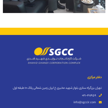
شــــرکت کارخـانــــجات تــــولیـــــدی شهــــــید قنــــدی
SHAHID GHANDI CORPORATION COMPLEX
دفتر مرکزی
تهران بزرگراه ستاری بلوار شهید مخبری خ ایران زمین شمالی پلاک 10 طبقه اول
021-48459
info@sgccir.com